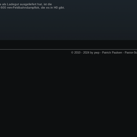
a als Ladegut ausgeliefert hat, ist die
te 600 mm-Feldbahndampflok, die es in H0 gibt.
© 2010 - 2024 by pwp - Patrick Paulsen - Pastor-Sc