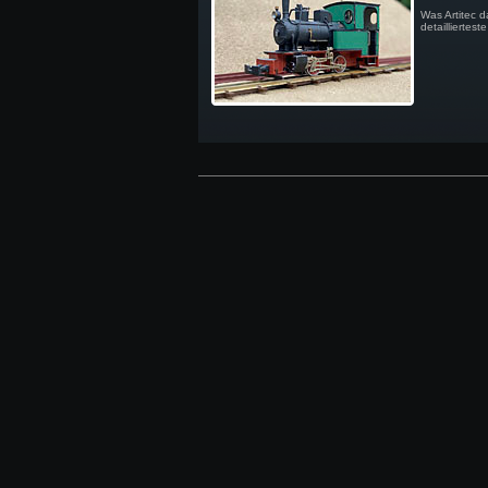
Was Artitec d
detailliertes