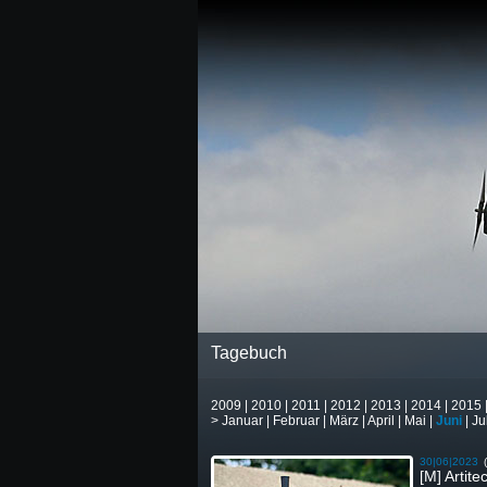
Tagebuch
2009
|
2010
|
2011
|
2012
|
2013
|
2014
|
2015
>
Januar
|
Februar
|
März
|
April
|
Mai
|
Juni
|
Ju
30|06|2023
[M] Artit