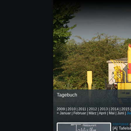
Tagebuch
2009
|
2010
|
2011
|
2012
|
2013
|
2014
|
2015
>
Januar
|
Februar
|
März
|
April
|
Mai
|
Juni
|
Jul
22|07|2018
[A] Tafelsi