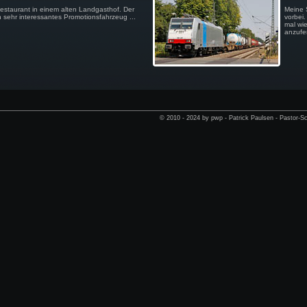
estaurant in einem alten Landgasthof. Der
Meine 
 sehr interessantes Promotionsfahrzeug ...
vorbei
mal wie
anzufer
© 2010 - 2024 by pwp - Patrick Paulsen - Pastor-Sc