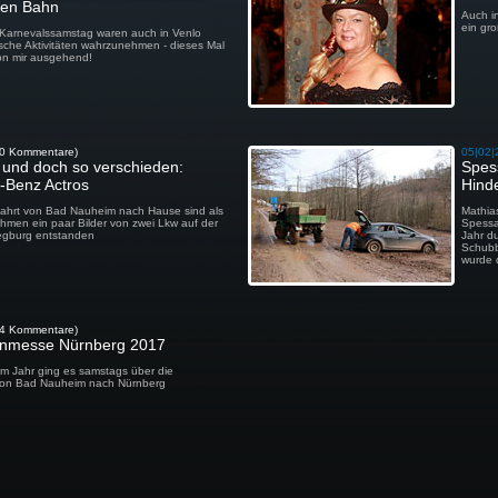
hen Bahn
Auch i
ein gr
Karnevalssamstag waren auch in Venlo
ische Aktivitäten wahrzunehmen - dieses Mal
von mir ausgehend!
(0 Kommentare)
05|02|
h und doch so verschieden:
Spes
-Benz Actros
Hind
fahrt von Bad Nauheim nach Hause sind als
Mathias
hmen ein paar Bilder von zwei Lkw auf der
Spessa
iegburg entstanden
Jahr d
Schubb
wurde 
(4 Kommentare)
enmesse Nürnberg 2017
em Jahr ging es samstags über die
ion Bad Nauheim nach Nürnberg