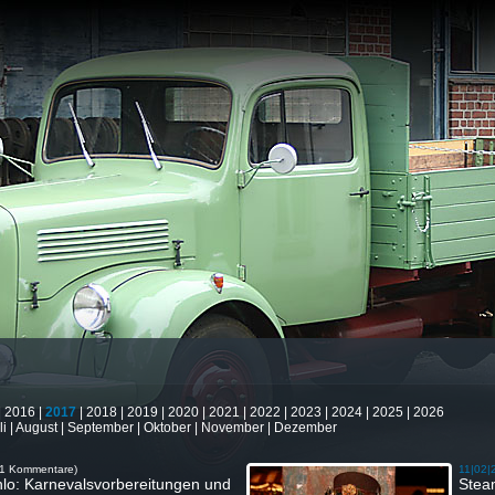
|
2016
|
2017
|
2018
|
2019
|
2020
|
2021
|
2022
|
2023
|
2024
|
2025
|
2026
li
|
August
|
September
|
Oktober
|
November
|
Dezember
(1 Kommentare)
11|02|
enlo: Karnevalsvorbereitungen und
Stea