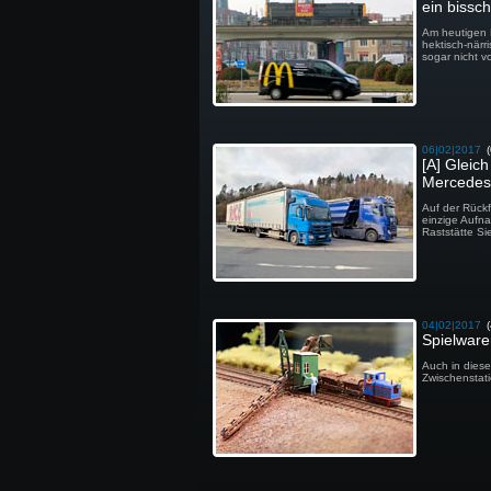
ein bissc
Am heutigen 
hektisch-närr
sogar nicht 
06|02|2017
[A] Gleic
Mercedes
Auf der Rück
einzige Aufna
Raststätte S
04|02|2017
Spielwar
Auch in dies
Zwischenstat