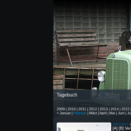
Tagebuch
2009
|
2010
|
2011
|
2012
|
2013
|
2014
|
2015
>
Januar
|
Februar
|
März
|
April
|
Mai
|
Juni
|
Ju
18|02|2017
[A] [B] V