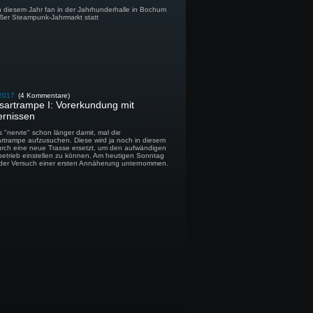
n diesem Jahr fan in der Jahrhunderhalle in Bochum
oßer Steampunk-Jahrmarkt statt
2017
(4 Kommentare)
sartrampe I: Vorerkundung mit
ernissen
 "nervte" schon länger damit, mal die
rtrampe aufzusuchen. Diese wird ja noch in diesem
urch eine neue Trasse ersetzt, um den aufwändigen
etrieb einstellen zu können. Am heutigen Sonntag
der Versuch einer ersten Annäherung unternommen.