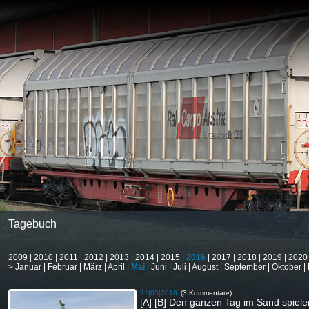
Tagebuch
2009
|
2010
|
2011
|
2012
|
2013
|
2014
|
2015
|
2016
|
2017
|
2018
|
2019
|
2020
>
Januar
|
Februar
|
März
|
April
|
Mai
|
Juni
|
Juli
|
August
|
September
|
Oktober
|
21|05|2016
(3 Kommentare)
[A] [B] Den ganzen Tag im Sand spiele