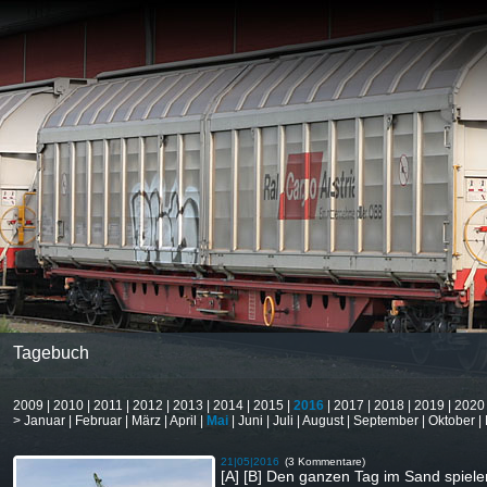
Tagebuch
2009
|
2010
|
2011
|
2012
|
2013
|
2014
|
2015
|
2016
|
2017
|
2018
|
2019
|
2020
>
Januar
|
Februar
|
März
|
April
|
Mai
|
Juni
|
Juli
|
August
|
September
|
Oktober
|
21|05|2016
(3 Kommentare)
[A] [B] Den ganzen Tag im Sand spiele