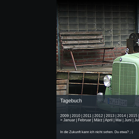
Tagebuch
2009
|
2010
|
2011
|
2012
|
2013
|
2014
|
2015
>
Januar
|
Februar
|
März
|
April
|
Mai
|
Juni
|
Jul
In die Zukunft kann ich nicht sehen. Du etwa? ;-)