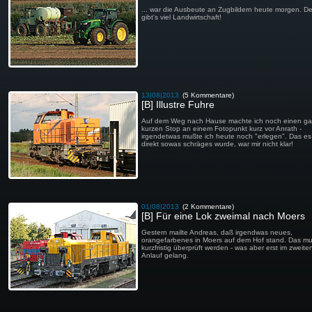
... war die Ausbeute an Zugbildern heute morgen. D
gibt's viel Landwirtschaft!
13|08|2013
(5 Kommentare)
[B] Illustre Fuhre
Auf dem Weg nach Hause machte ich noch einen g
kurzen Stop an einem Fotopunkt kurz vor Anrath -
irgendetwas mußte ich heute noch "erlegen". Das e
direkt sowas schräges wurde, war mir nicht klar!
01|08|2013
(2 Kommentare)
[B] Für eine Lok zweimal nach Moers
Gestern mailte Andreas, daß irgendwas neues,
orangefarbenes in Moers auf dem Hof stand. Das m
kurzfristig überprüft werden - was aber erst im zweite
Anlauf gelang.