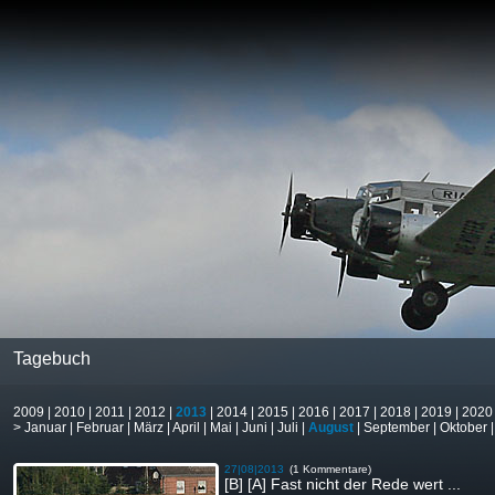
Tagebuch
2009
|
2010
|
2011
|
2012
|
2013
|
2014
|
2015
|
2016
|
2017
|
2018
|
2019
|
2020
>
Januar
|
Februar
|
März
|
April
|
Mai
|
Juni
|
Juli
|
August
|
September
|
Oktober
27|08|2013
(1 Kommentare)
[B] [A] Fast nicht der Rede wert ...